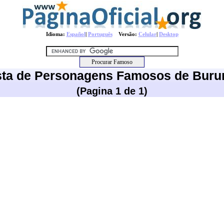
Idioma:
Español
|
Português
Versão:
Celular
|
Desktop
sta de Personagens Famosos de Buru
(Pagina 1 de 1)