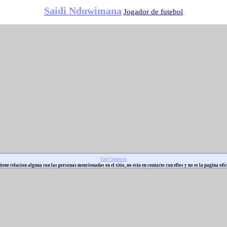
Saidi Nduwimana
Jogador de futebol
Fale Conosco
iene relacion alguna con las personas mencionadas en el sitio, no esta en contacto con ellos y no es la pagina ofic