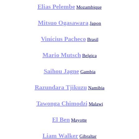
Elias Pelembe
Mozambique
Mitsuo Ogasawara
Japon
Vinícius Pacheco
Brasil
Mario Mutsch
Belgica
Saihou Jagne
Gambia
Razundara Tjikuzu
Namibia
Tawonga Chimodzi
Malawi
El Ben
Mayotte
Liam Walker
Gibraltar