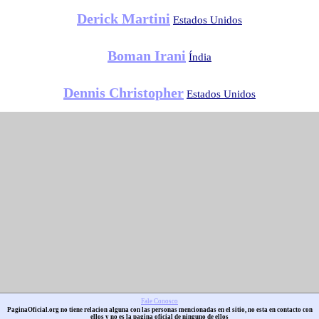
Derick Martini
Estados Unidos
Boman Irani
Índia
Dennis Christopher
Estados Unidos
Fale Conosco
PaginaOficial.org no tiene relacion alguna con las personas mencionadas en el sitio, no esta en contacto con
ellos y no es la pagina oficial de ninguno de ellos