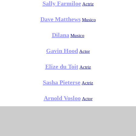
Sally Farmiloe
Actriz
Dave Matthews
Musico
Dilana
Musico
Gavin Hood
Actor
Elize du Toit
Actriz
Sasha Pieterse
Actriz
Arnold Vosloo
Actor