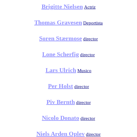
Brigitte Nielsen
Actriz
Thomas Gravesen
Deportista
Soren Stærmose
director
Lone Scherfig
director
Lars Ulrich
Musico
Per Holst
director
Piv Bernth
director
Nicolo Donato
director
Niels Arden Oplev
director