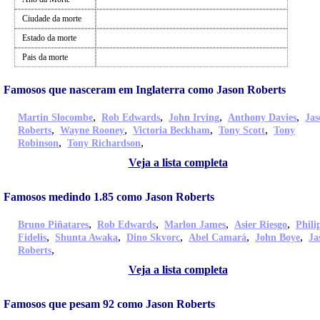
Ciudade da morte
Estado da morte
Pais da morte
Famosos que nasceram em Inglaterra como Jason Roberts
,
,
,
,
Martin Slocombe
Rob Edwards
John Irving
Anthony Davies
Jas
,
,
,
,
Roberts
Wayne Rooney
Victoria Beckham
Tony Scott
Tony
,
,
Robinson
Tony Richardson
Veja a lista completa
Famosos medindo 1.85 como Jason Roberts
,
,
,
,
Bruno Piñatares
Rob Edwards
Marlon James
Asier Riesgo
Phili
,
,
,
,
,
Fidelis
Shunta Awaka
Dino Skvorc
Abel Camará
John Boye
Ja
,
Roberts
Veja a lista completa
Famosos que pesam 92 como Jason Roberts