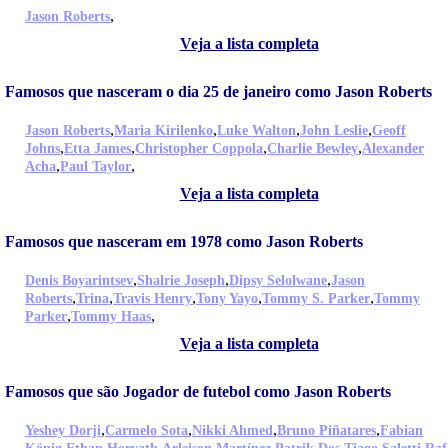
,
Jason Roberts
Veja a lista completa
Famosos que nasceram o dia 25 de janeiro como Jason Roberts
,
,
,
,
Jason Roberts
Maria Kirilenko
Luke Walton
John Leslie
Geoff
,
,
,
,
Johns
Etta James
Christopher Coppola
Charlie Bewley
Alexander
,
,
Acha
Paul Taylor
Veja a lista completa
Famosos que nasceram em 1978 como Jason Roberts
,
,
,
Denis Boyarintsev
Shalrie Joseph
Dipsy Selolwane
Jason
,
,
,
,
,
Roberts
Trina
Travis Henry
Tony Yayo
Tommy S. Parker
Tommy
,
,
Parker
Tommy Haas
Veja a lista completa
Famosos que são Jogador de futebol como Jason Roberts
,
,
,
,
Yeshey Dorji
Carmelo Sota
Nikki Ahmed
Bruno Piñatares
Fabian
,
,
,
,
,