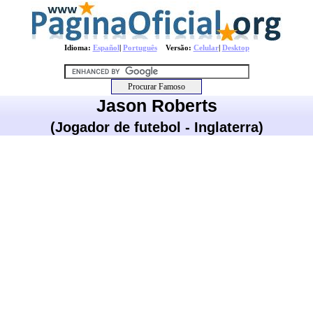
Idioma:
Español
|
Português
Versão:
Celular
|
Desktop
Jason Roberts
(Jogador de futebol - Inglaterra)