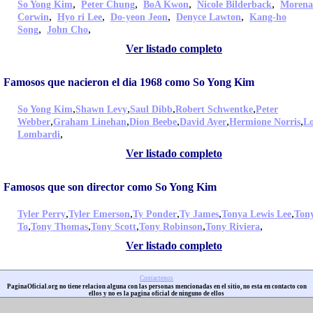
,
,
,
,
So Yong Kim
Peter Chung
BoA Kwon
Nicole Bilderback
Morena
,
,
,
,
Corwin
Hyo ri Lee
Do-yeon Jeon
Denyce Lawton
Kang-ho
,
,
Song
John Cho
Ver listado completo
Famosos que nacieron el dia 1968 como So Yong Kim
,
,
,
,
So Yong Kim
Shawn Levy
Saul Dibb
Robert Schwentke
Peter
,
,
,
,
,
Webber
Graham Linehan
Dion Beebe
David Ayer
Hermione Norris
Lo
,
Lombardi
Ver listado completo
Famosos que son director como So Yong Kim
,
,
,
,
,
Tyler Perry
Tyler Emerson
Ty Ponder
Ty James
Tonya Lewis Lee
Ton
,
,
,
,
,
To
Tony Thomas
Tony Scott
Tony Robinson
Tony Riviera
Ver listado completo
Contactenos
PaginaOficial.org no tiene relacion alguna con las personas mencionadas en el sitio, no esta en contacto con
ellos y no es la pagina oficial de ninguno de ellos