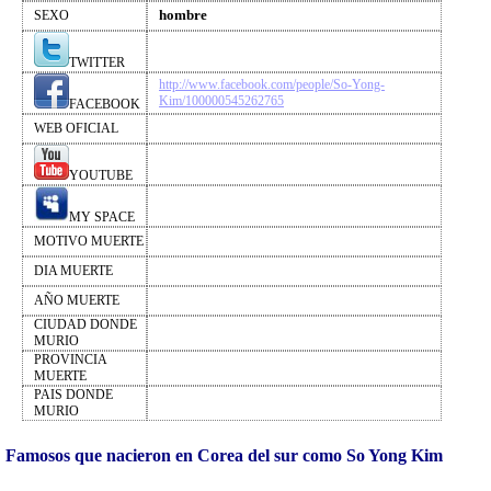
hombre
SEXO
TWITTER
http://www.facebook.com/people/So-Yong-
Kim/100000545262765
FACEBOOK
WEB OFICIAL
YOUTUBE
MY SPACE
MOTIVO MUERTE
DIA MUERTE
AÑO MUERTE
CIUDAD DONDE
MURIO
PROVINCIA
MUERTE
PAIS DONDE
MURIO
Famosos que nacieron en Corea del sur como So Yong Kim