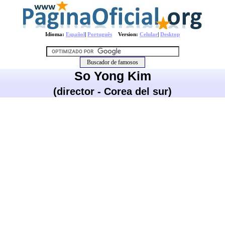
Idioma:
Español
|
Português
Version:
Celular
|
Desktop
So Yong Kim
(director - Corea del sur)