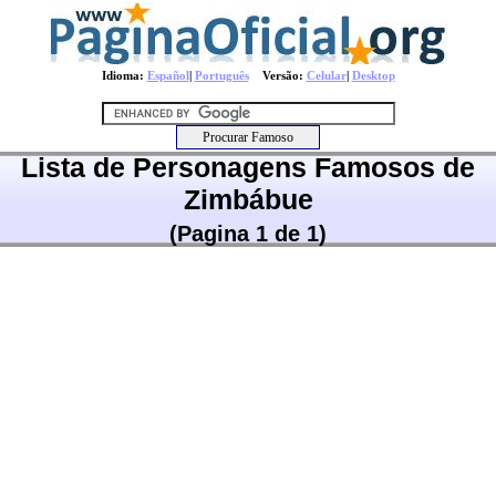
Idioma:
Español
|
Português
Versão:
Celular
|
Desktop
Lista de Personagens Famosos de
Zimbábue
(Pagina 1 de 1)