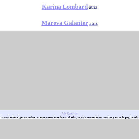
Karina Lombard
atriz
Mareva Galanter
atriz
Fale Conosco
iene relacion alguna con las personas mencionadas en el sitio, no esta en contacto con ellos y no es la pagina ofic